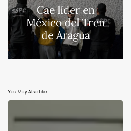
Cae líder en
México del Tren
de Aragua
You May Also Like
“Esta
noche
morirá
toda