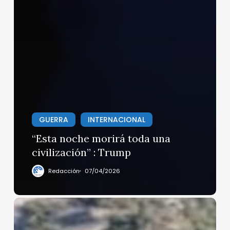
GUERRA
INTERNACIONAL
“Esta noche morirá toda una
civilización” : Trump
Redacción
07/04/2026
La
batalla
por