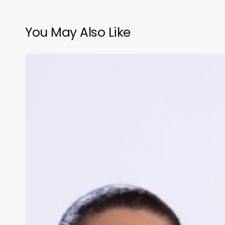
You May Also Like
Tren
Buenavista-
AIFA
para
Julio
de
2025
:
Sheinbaum