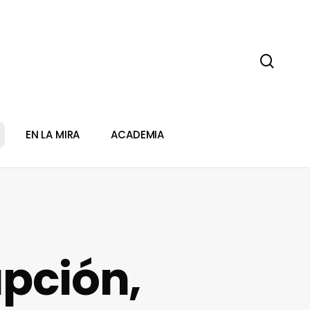
sear
EN LA MIRA
ACADEMIA
upción,