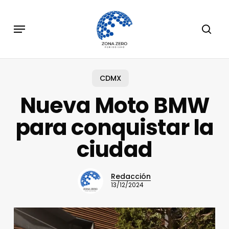
Skip
to
Menu
sear
main
content
CDMX
Nueva Moto BMW
para conquistar la
ciudad
Redacción
13/12/2024