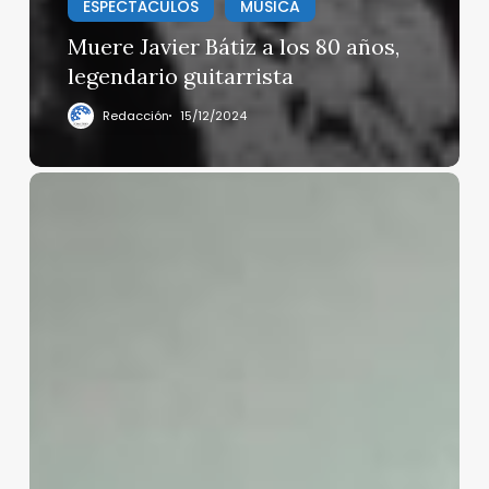
ESPECTÁCULOS
MÚSICA
Muere Javier Bátiz a los 80 años,
legendario guitarrista
Redacción
15/12/2024
Presentan
proyecto
de
OLINIA,
nuevo
auto
eléctrico
en
México