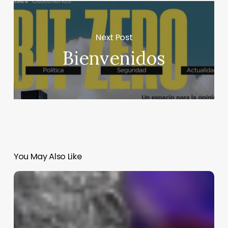
Next Post
Bienvenidos
You May Also Like
Muere
Javier
Bátiz
a
los