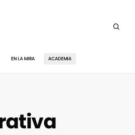
sear
EN LA MIRA
ACADEMIA
rativa