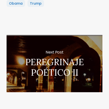
Obama
Trump
Next Post
PEREGRINAJE
POÉTICO II