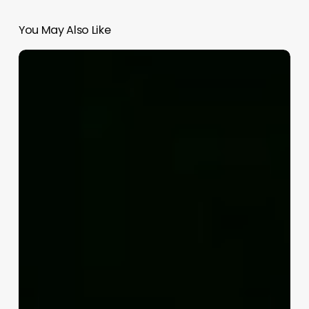
You May Also Like
¿Subirá
la
gasolina
en
México?