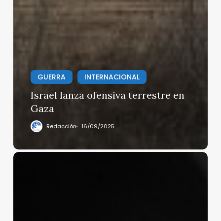
GUERRA
INTERNACIONAL
Israel lanza ofensiva terrestre en
Gaza
Redacción
16/09/2025
Bob
Dylan
vs.
Jaime
López:
¿y