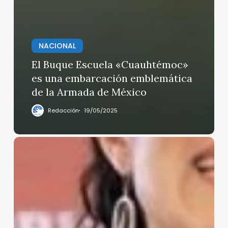
NACIONAL
El Buque Escuela «Cuauhtémoc»
es una embarcación emblemática
de la Armada de México
Redacción
19/05/2025
«Garantizar
autonomía
de
Fiscalía»:
Bertha
Alcalde
Luján