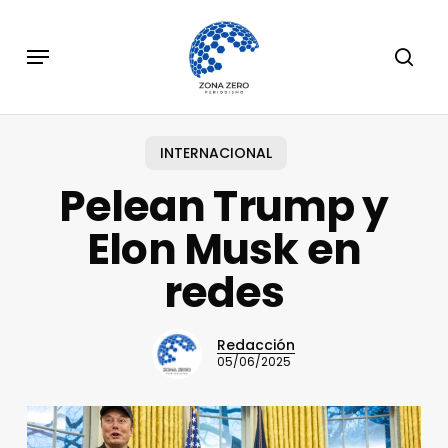
Skip
to
Menu
sear
main
content
INTERNACIONAL
Pelean Trump y
Elon Musk en
redes
Redacción
05/06/2025