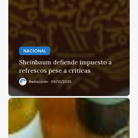
NACIONAL
Sheinbaum defiende impuesto a
refrescos pese a críticas
Redacción
09/10/2025
Trump
amenaza
a
Europa
con
imponerle