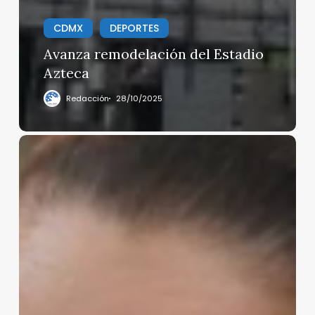
CDMX
DEPORTES
Avanza remodelación del Estadio
Azteca
Redacción
28/10/2025
Nueva
pausa
para
aranceles
contra
México