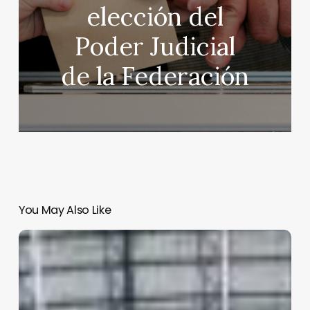
elección del
Poder Judicial
de la Federación
You May Also Like
Avanza
remodelación
del
Estadio
Azteca