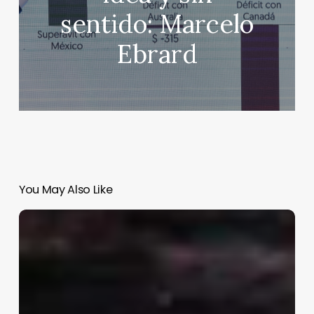
sentido: Marcelo
Ebrard
You May Also Like
Rusia
ataca
Kyev
durante
la
noche