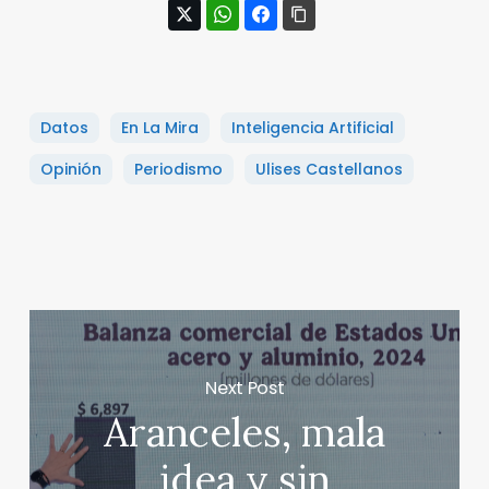
Datos
En La Mira
Inteligencia Artificial
Opinión
Periodismo
Ulises Castellanos
Next Post
Aranceles, mala
idea y sin