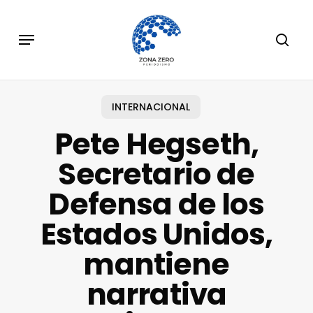
Skip
to
Menu
sear
main
content
INTERNACIONAL
Pete Hegseth,
Secretario de
Defensa de los
Estados Unidos,
mantiene
narrativa