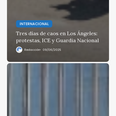
INTERNACIONAL
Tres días de caos en Los Ángeles:
protestas, ICE y Guardia Nacional
Redacción
09/06/2025
Presuntos
integrantes
del
CJNG
se
deslindan
del
rancho
Izaguirre