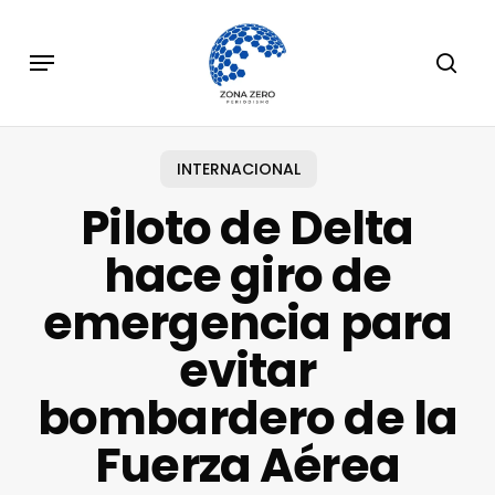
Skip
to
Menu
sear
main
content
INTERNACIONAL
Piloto de Delta
hace giro de
emergencia para
evitar
bombardero de la
Fuerza Aérea