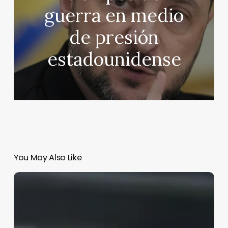
guerra en medio
de presión
estadounidense
You May Also Like
Sale
Checo
en
sitio
16,