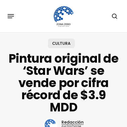
Skip
to
Menu
sear
main
content
CULTURA
Pintura original de
‘Star Wars’ se
vende por cifra
récord de $3.9
MDD
Redacción