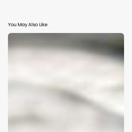
You May Also Like
Salario
mínimo
en
México,
es
el
sexto
en
latinoamérica