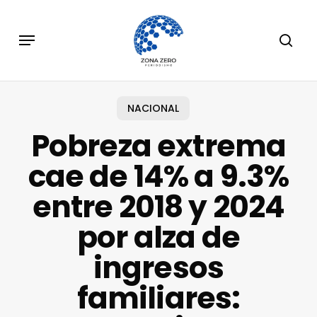
Skip
to
Menu
sear
main
content
NACIONAL
Pobreza extrema
cae de 14% a 9.3%
entre 2018 y 2024
por alza de
ingresos
familiares: