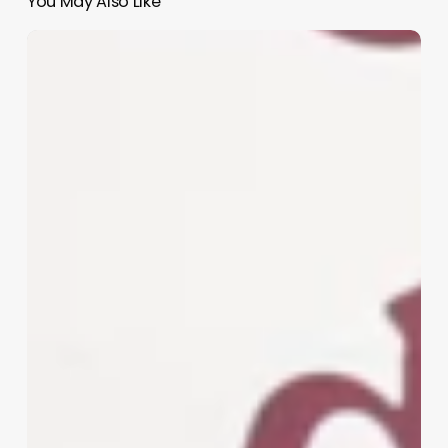
You May Also Like
Viajará
Sheinbaum
a
Mazatlán