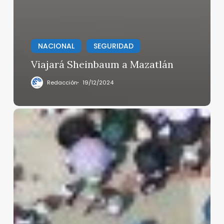
NACIONAL
SEGURIDAD
Viajará Sheinbaum a Mazatlán
Redacción
19/12/2024
Alessandra
Rojo
de
la
Vega
apenas
convocó
al
1%
de