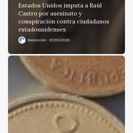
Estados Unidos imputa a Raúl
Castro por asesinato y
conspiración contra ciudadanos
estadounidenses
Redacción
20/05/2026
¿Tiene
futuro
el
dinero
en
efectivo?