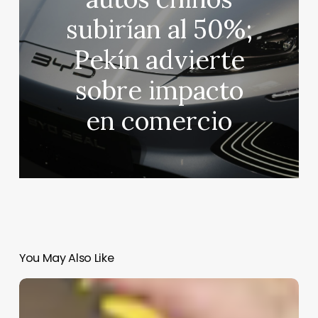
subirían al 50%;
Pekín advierte
sobre impacto
en comercio
You May Also Like
Estados
Unidos