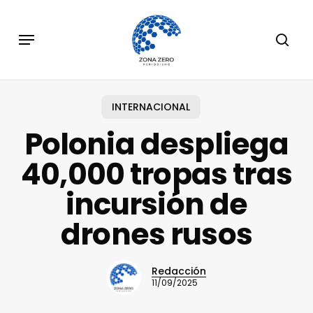
Skip
to
Menu
sear
main
content
INTERNACIONAL
Polonia despliega
40,000 tropas tras
incursión de
drones rusos
Redacción
11/09/2025