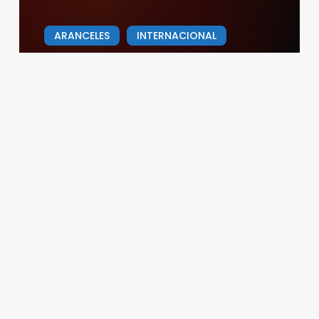
ARANCELES
INTERNACIONAL
NACIONAL
El aguacate, tomate y chile
mexicanos, entre los productos
más afectados por los aranceles
Redacción
05/03/2025
Muere
Silvia
Pinal