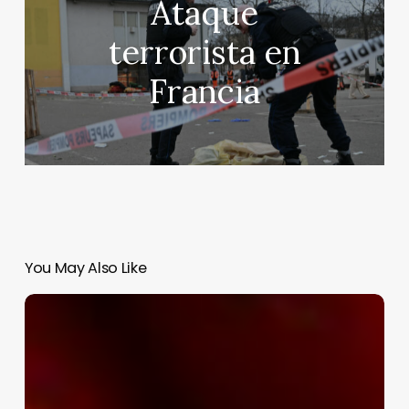
Ataque
terrorista en
Francia
You May Also Like
El
aguacate,
tomate
y
chile