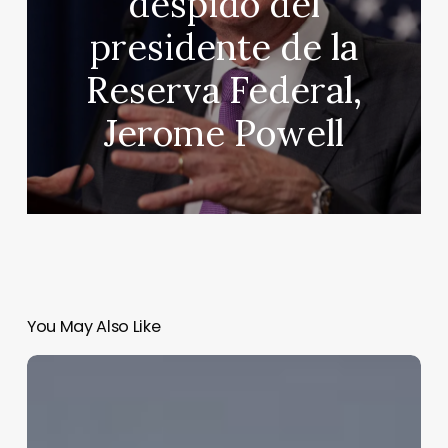
despido del
presidente de la
Reserva Federal,
Jerome Powell
You May Also Like
Por
primera
vez
en