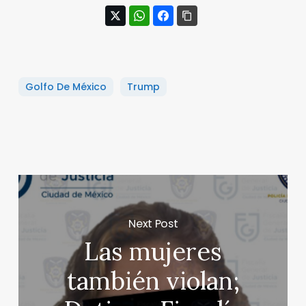
Golfo De México
Trump
Next Post
Las mujeres
también violan;