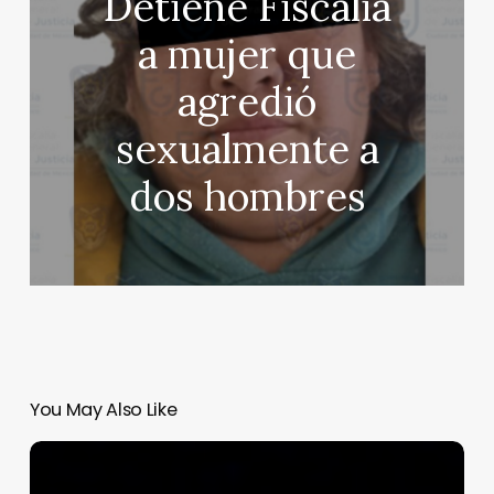
Detiene Fiscalía
a mujer que
agredió
sexualmente a
dos hombres
You May Also Like
2024,
así