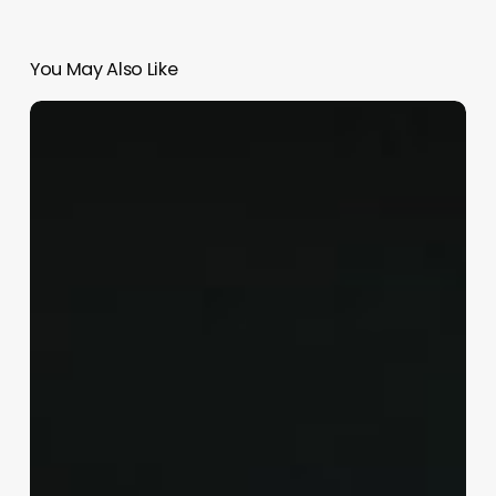
You May Also Like
¡
Viva
México
!