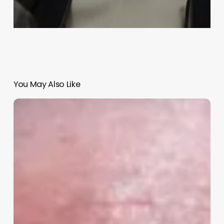
You May Also Like
Otorgan
el
Premio
Cervantes
al
escritor
mexicano,
Gonzalo
Celorio