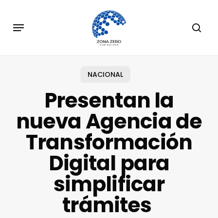
Skip
to
Menu
sear
main
content
NACIONAL
Presentan la
nueva Agencia de
Transformación
Digital para
simplificar
trámites