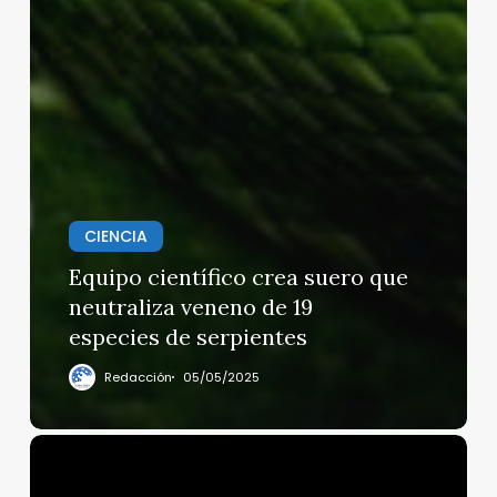
CIENCIA
Equipo científico crea suero que
neutraliza veneno de 19
especies de serpientes
Redacción
05/05/2025
Donald
Trump,