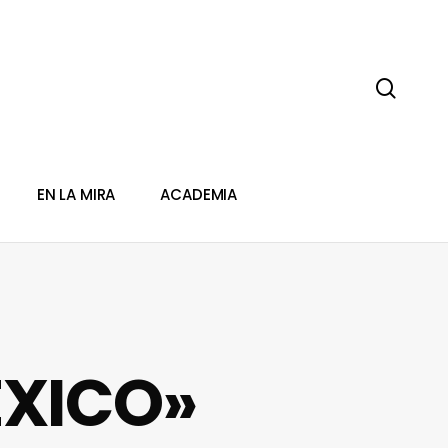
sear
EN LA MIRA
ACADEMIA
ÉXICO»