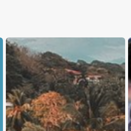
Costa
¡
Rica
S
combina
I
naturaleza,
E
aventura
L
y
C
cultura
Y
A
L
S
!