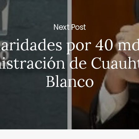
Next Post
laridades por 40 md
istración de Cuau
Blanco