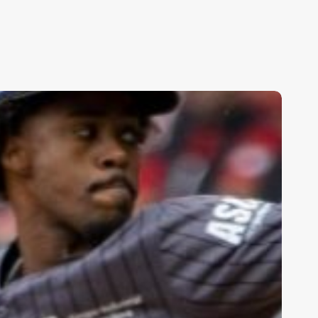
ACEREROS
E
MPONE
N
A
APITAL
SEGURAN
A
ERIE