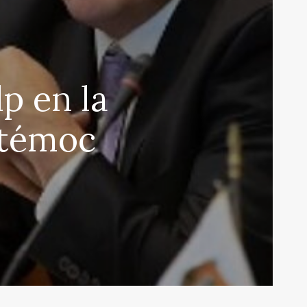
p en la
htémoc