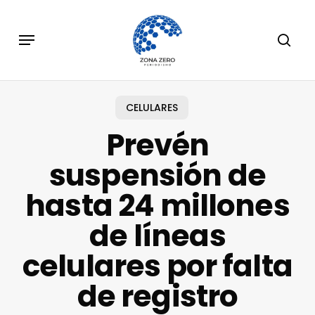
Skip
to
Menu
sear
main
content
CELULARES
Prevén
suspensión de
hasta 24 millones
de líneas
celulares por falta
de registro