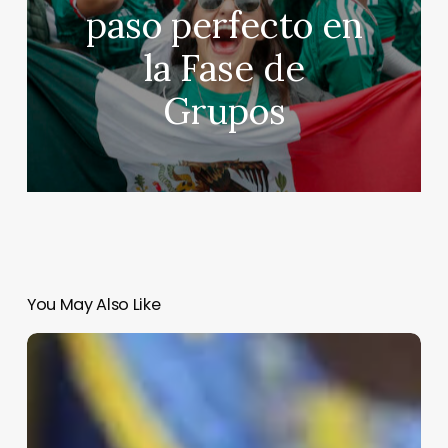
paso perfecto en
la Fase de
Grupos
You May Also Like
Trump
pide
cárcel
para
el