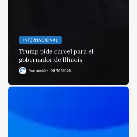
INTERNACIONAL
Trump pide cárcel para el
gobernador de Illinois
Redacción
08/10/2025
Caen
5
del
Tren
de
Aragua
(Video)