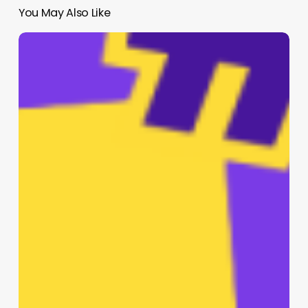
You May Also Like
Arrancan
las
posadas,
joven
va
al
MP
(Video)