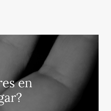
res en
gar?