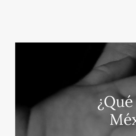
¿Qué 
Méx