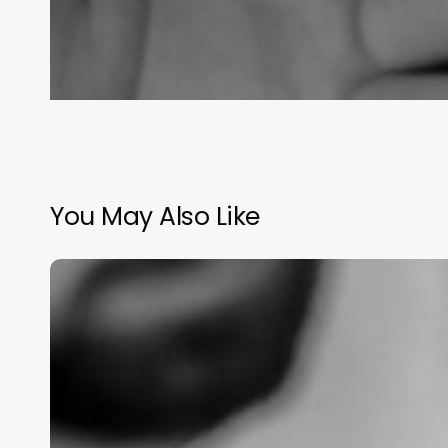
You May Also Like
Aquí
lo
que
tienes
que
saber
sobre