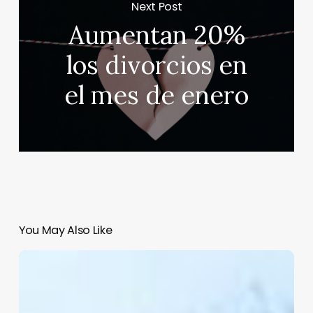
Next Post
Aumentan 20%
los divorcios en
el mes de enero
You May Also Like
Ataque
terrorista
en
Francia