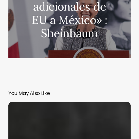
adicionales de
EU a México» :
Sheinbaum
You May Also Like
Los
10
mejores
libros
en