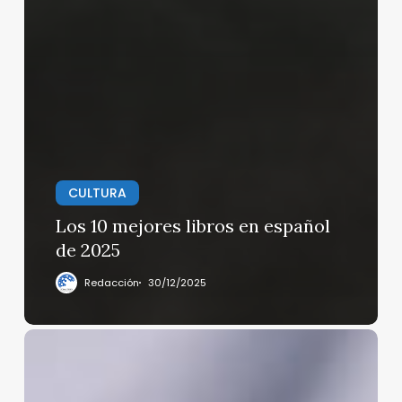
CULTURA
Los 10 mejores libros en español
de 2025
Redacción
30/12/2025
Mensaje
del
secretario