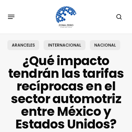
Skip
to
Menu
sear
main
content
ARANCELES
INTERNACIONAL
NACIONAL
¿Qué impacto
tendrán las tarifas
recíprocas en el
sector automotriz
entre México y
Estados Unidos?