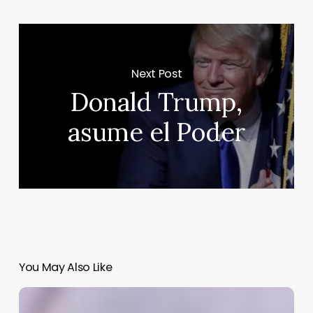
Next Post
Donald Trump,
asume el Poder
You May Also Like
Discriminación
corporal: