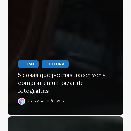
CDMX
CULTURA
5 cosas que podrías hacer, ver y
comprar en un bazar de
fotografías
Zona Zero
18/06/2025
América
Móvil