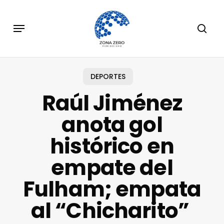
Skip
to
Menu
sear
main
content
DEPORTES
Raúl Jiménez
anota gol
histórico en
empate del
Fulham; empata
al “Chicharito”