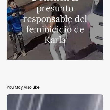
presunto
responsable del
feminicidio de
Karla
You May Also Like
CDMX
expide
más