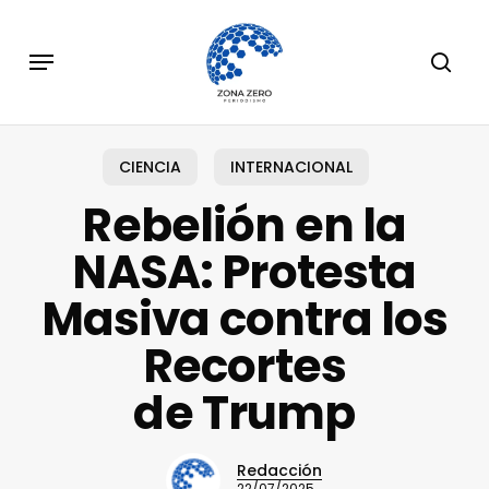
Skip
to
Menu
sear
main
content
CIENCIA
INTERNACIONAL
Rebelión en la
NASA: Protesta
Masiva contra los
Recortes
de Trump
Redacción