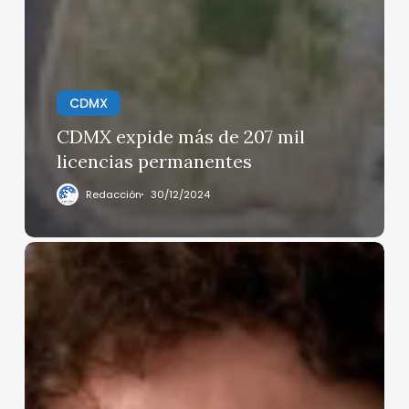
CDMX
CDMX expide más de 207 mil
licencias permanentes
Redacción
30/12/2024
Responden
taxistas
gandallas
de
Cancún
a
Luisito
Comunica