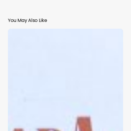
You May Also Like
Sara
Castrejón,
primer
fotógrafa
de
la
Revolución
Mexicana