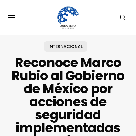
Skip
to
Menu
sear
main
content
INTERNACIONAL
Reconoce Marco
Rubio al Gobierno
de México por
acciones de
seguridad
implementadas