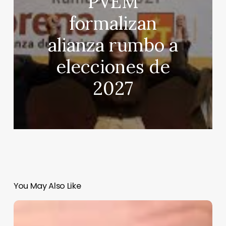
PVEM
formalizan
alianza rumbo a
elecciones de
2027
You May Also Like
Estos
son