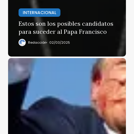
INTERNACIONAL
Estos son los posibles candidatos
para suceder al Papa Francisco
Redacción
02/03/2025
Los
premios
Pulitzer
de
2025