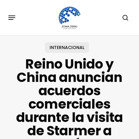
Skip
to
Menu
sear
main
content
INTERNACIONAL
Reino Unido y
China anuncian
acuerdos
comerciales
durante la visita
de Starmer a