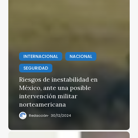
INTERNACIONAL
NACIONAL
SEGURIDAD
Riesgos de inestabilidad en
México, ante una posible
intervención militar
norteamericana
Redacción
30/12/2024
Trump