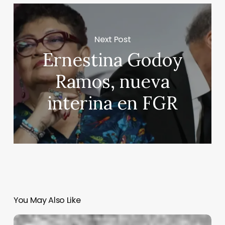
Next Post
Ernestina Godoy
Ramos, nueva
interina en FGR
You May Also Like
Hoy