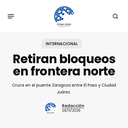
Skip
to
Menu
sear
main
content
INTERNACIONAL
Retiran bloqueos
en frontera norte
Cruce en el puente Zaragoza entre El Paso y Ciudad
Juárez.
Redacción
29/11/2025