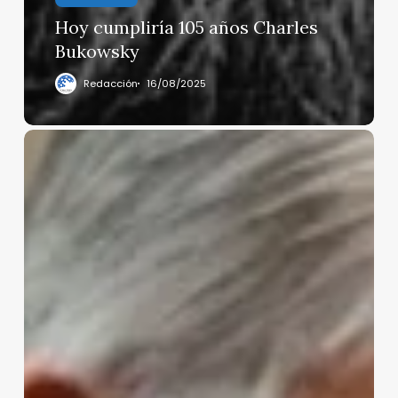
Hoy cumpliría 105 años Charles
Bukowsky
Redacción
16/08/2025
Adán
Augusto
López
reaparece
tras
caso
del
prófugo
Hernán
Bermúdez