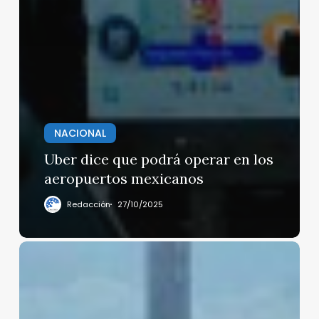
NACIONAL
Uber dice que podrá operar en los
aeropuertos mexicanos
Redacción
27/10/2025
Aceptable
la
calidad
del
aire,