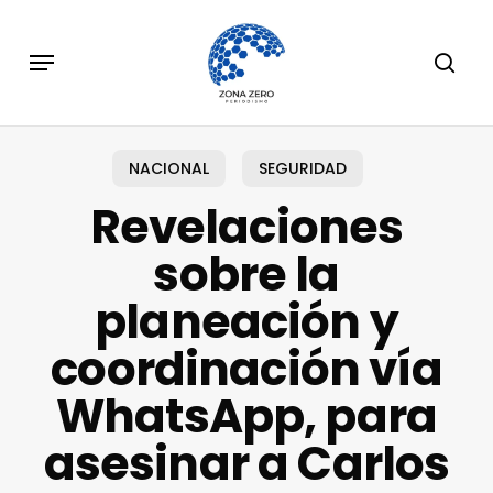
Skip
to
Menu
sear
main
content
NACIONAL
SEGURIDAD
Revelaciones
sobre la
planeación y
coordinación vía
WhatsApp, para
asesinar a Carlos