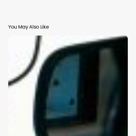
You May Also Like
Uber
dice
que
podrá
operar
en
los
aeropuertos
mexicanos