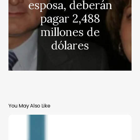
esposa, deberán
pagar 2,488
millones de
dólares
You May Also Like
¿Cómo
cierra
el