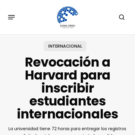
Skip
to
Menu
sear
main
content
INTERNACIONAL
Revocación a
Harvard para
inscribir
estudiantes
internacionales
La universidad tiene 72 horas para entregar los registros