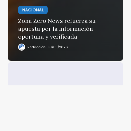
NACIONAL
Zona Zero News refuerza su
apuesta por la información
oportuna y verificada
Redacción
18/05/2026
«No
hay
aranceles
adicionales
de
EU
a
México»
:
Sheinbaum