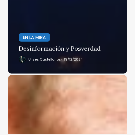
EN LA MIRA
Desinformación y Posverdad
Ulises Castellanos
19/12/2024
Gene
Hackman,
su
esposa
y
su
perro
son