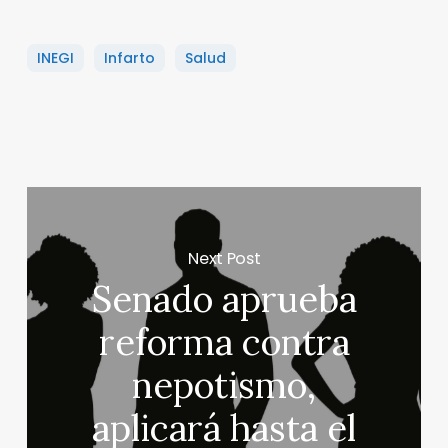
INEGI
Infarto
Salud
Next Post
Senado aprueba
reforma contra
nepotismo,
aplicará hasta el