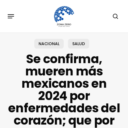
Skip
to
Menu
sear
main
content
NACIONAL
SALUD
Se confirma,
mueren más
mexicanos en
2024 por
enfermedades del
corazón; que por