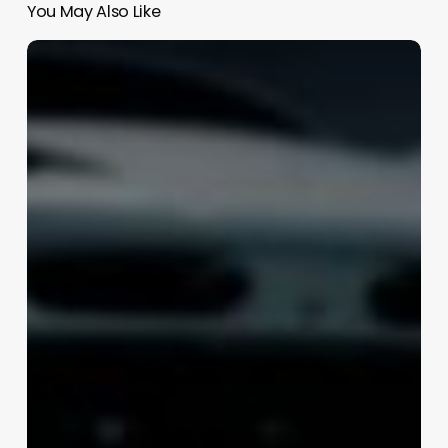
You May Also Like
Bajan
pólizas
de
autos