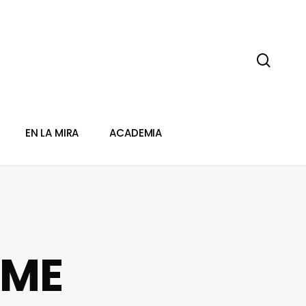
sear
EN LA MIRA
ACADEMIA
IME