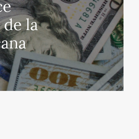
ce
 de la
cana