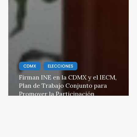
CDMX
ELECCIONES
Firman INE en la CDMX y el IECM,
Plan de Trabajo Conjunto para
Promover la Participación
Ciudadana
Redacción
07/03/2025
«Tiburón»