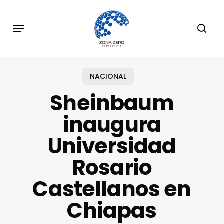
Skip
to
Menu
sear
main
content
NACIONAL
Sheinbaum
inaugura
Universidad
Rosario
Castellanos en
Chiapas