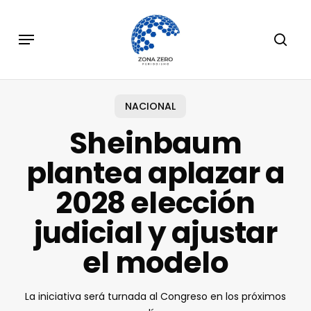
Skip
to
Menu
sear
main
content
NACIONAL
Sheinbaum
plantea aplazar a
2028 elección
judicial y ajustar
el modelo
La iniciativa será turnada al Congreso en los próximos