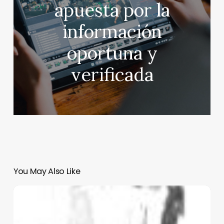
apuesta por la
información
oportuna y
verificada
You May Also Like
Hoy
se
cumplen