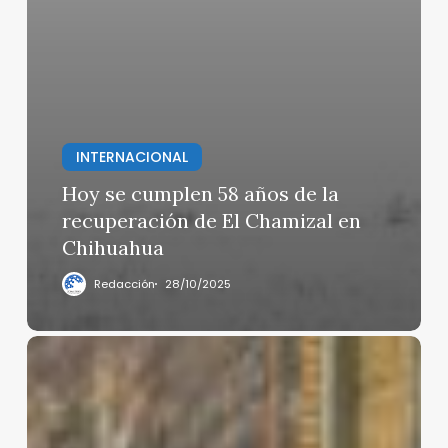
INTERNACIONAL
Hoy se cumplen 58 años de la
recuperación de El Chamizal en
Chihuahua
Redacción
28/10/2025
Al
menos
15
candidatos
fuertes