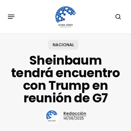
Skip
to
Menu
sear
main
content
NACIONAL
Sheinbaum
tendrá encuentro
con Trump en
reunión de G7
Redacción
14/06/2025