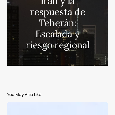
Irán y la
respuesta de
Teherán:
Escalada y
riesgo regional
You May Also Like
Sara
Castrejón,