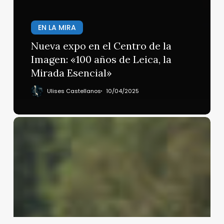
EN LA MIRA
Nueva expo en el Centro de la
Imagen: «100 años de Leica, la
Mirada Esencial»
Ulises Castellanos
10/04/2025
Polonia
despliega
40,000
tropas
tras
incursión
de
drones
rusos