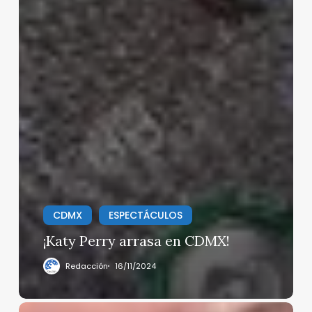
CDMX
ESPECTÁCULOS
¡Katy Perry arrasa en CDMX!
Redacción
16/11/2024
Estos