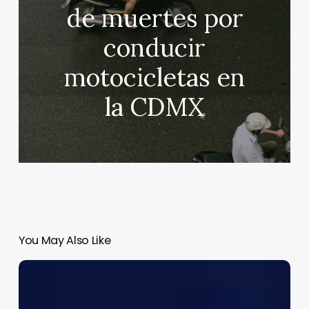
de muertes por
conducir
motocicletas en
la CDMX
You May Also Like
¡Katy
Perry
arrasa