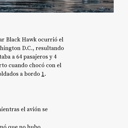
tar Black Hawk ocurrió el
hington D.C., resultando
taba a 64 pasajeros y 4
rto cuando chocó con el
soldados a bordo
1
.
mientras el avión se
irmó que no hubo