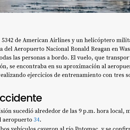
lo 5342 de American Airlines y un helicóptero mili
rca del Aeropuerto Nacional Ronald Reagan en Was
odas las personas a bordo. El vuelo, que transpor
ión, se encontraba en su aproximación al aeropue
realizando ejercicios de entrenamiento con tres 
Accidente
lisión sucedió alrededor de las 9 p.m. hora local, 
el aeropuerto
3
4
.
bos vehículos cayeron al río Potomac, y se conf