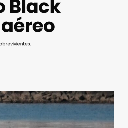
o Black
 aéreo
obrevivientes.