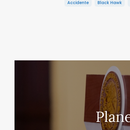
Accidente
Black Hawk
Plane