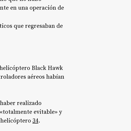
ente en una operación de
sticos que regresaban de
helicóptero Black Hawk
troladores aéreos habían
haber realizado
 «totalmente evitable» y
l helicóptero
3
4
.