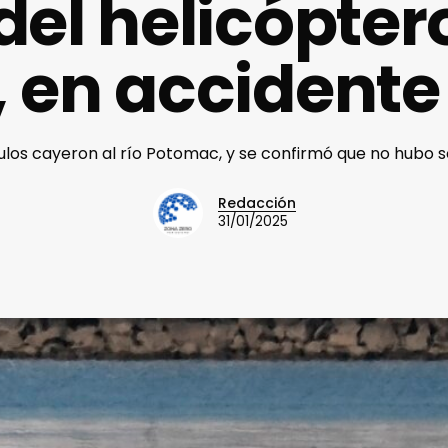
 del helicópter
 en accidente
os cayeron al río Potomac, y se confirmó que no hubo s
Redacción
31/01/2025