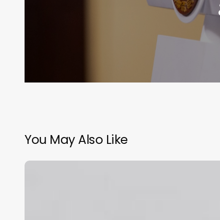
You May Also Like
Hoy
caerá
nieve
en