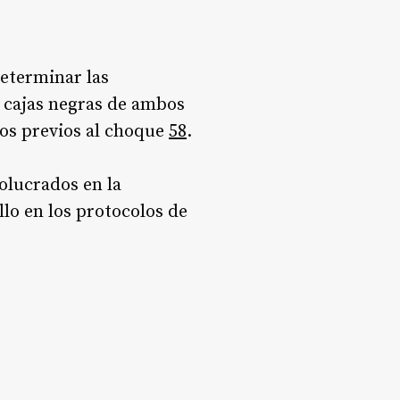
determinar las
s cajas negras de ambos
tos previos al choque
5
8
.
olucrados en la
llo en los protocolos de