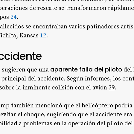
operaciones de rescate se transformaron rápidam
rpos
2
4
.
 fallecidos se encontraban varios patinadores artí
chita, Kansas
1
2
.
ccidente
aparente falla del piloto
s sugieren que una
del 
 principal del accidente. Según informes, los con
 sobre la inminente colisión con el avión
3
9
.
ump también mencionó que el helicóptero podría 
evitar el choque, sugiriendo que el accidente era
ilidad a problemas en la operación del piloto de