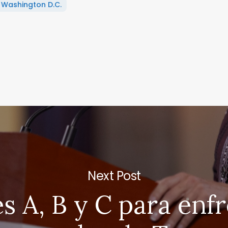
Washington D.C.
Next Post
s A, B y C para enf