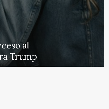
 que cubre las últimas noticias y eventos de relevancia 
cceso al
rmados sobre una amplia variedad de temas, incluyendo 
ntra Trump
e esfuerza por actualizar el portal en tiempo real, aseg
s en proporcionar análisis detallados sobre cuestiones d
ulos y deportes que mantendrán informados a nuestros 
eracidad en nuestras publicaciones para ofrecer un espac
r el contrario, con nuestro equipo humano y el apoyo de
s públicas nuestras referencias y créditos a fuentes ex
de noticias de