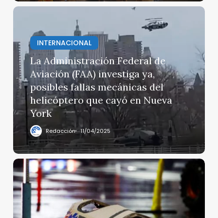
lo
La
que
Administración
se
Federal
INTERNACIONAL
sabe
de
Aviación
La Administración Federal de
(FAA)
Aviación (FAA) investiga ya,
investiga
posibles fallas mecánicas del
ya,
helicóptero que cayó en Nueva
posibles
York
fallas
mecánicas
Redacción
11/04/2025
del
helicóptero
que
Seis
cayó
mexicanos
en
mueren
Nueva
en
York
trágico