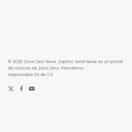
© 2026 Zona Zero News. Zaphiro Zenit News es un portal
de noticias de Zona Zero, Periodismo
responsable SA de CV
x-
facebook
youtube
twitter
En Zona Zero, ofrecemos una plataforma integral que
cubre las últimas noticias y eventos de relevancia en
los ámbitos nacional e internacional. Nuestro