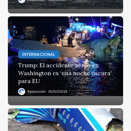
Trump:
El
accidente
aéreo
en
INTERNACIONAL
Washington
es
Trump: El accidente aéreo en
‘una
Washington es ‘una noche oscura’
noche
para EU
oscura’
para
Redacción
30/01/2025
EU
Putin
expresa
sus