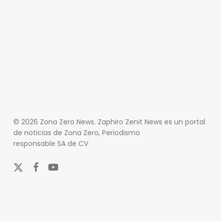
© 2026 Zona Zero News. Zaphiro Zenit News es un portal
de noticias de Zona Zero, Periodismo
responsable SA de CV
x-
facebook
youtube
twitter
En Zona Zero, ofrecemos una plataforma integral que
cubre las últimas noticias y eventos de relevancia en